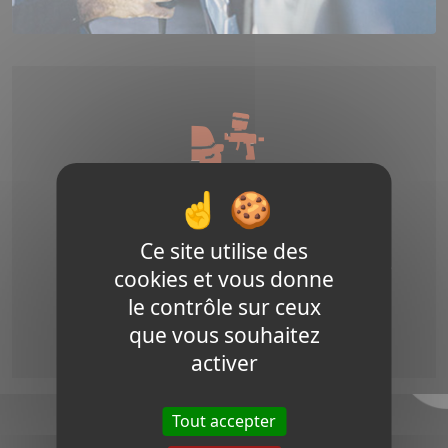
La peinture
La Carrosserie Mph possède 2 cabines
Ce site utilise des
peinture pour effectuer la réfection partielle
cookies et vous donne
ou totale de la peinture de votre véhicule
le contrôle sur ceux
toutes marques.
que vous souhaitez
activer
Tout accepter