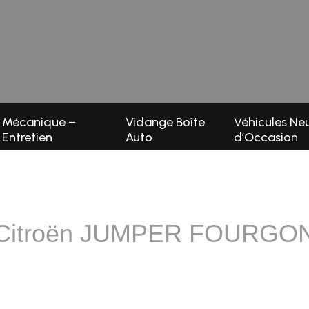
Mécanique –
Vidange Boîte
Véhicules Neu
Entretien
Auto
d’Occasion
Citroën JUMPER FOURGO