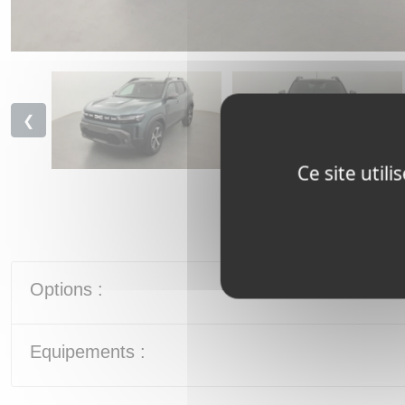
❮
Ce site util
Options :
Equipements :