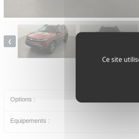
❮
Ce site util
Options :
Equipements :