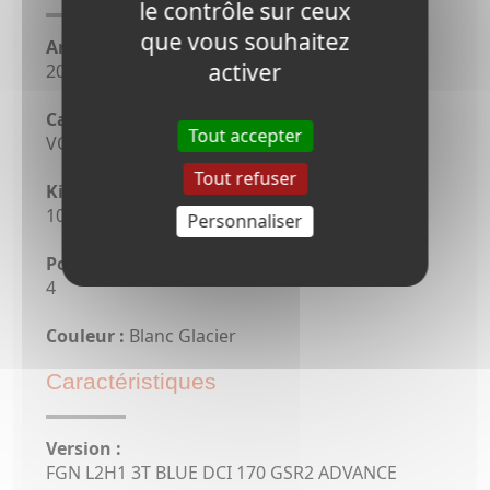
le contrôle sur ceux
que vous souhaitez
Année du véhicule :
activer
2025
Catégorie :
Tout accepter
VO
Tout refuser
Kilométrage :
10 km
Personnaliser
Portes :
4
Couleur :
Blanc Glacier
Caractéristiques
Version :
FGN L2H1 3T BLUE DCI 170 GSR2 ADVANCE