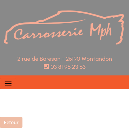
Panneau de gestion des cookies
2 rue de Baresan - 25190 Montandon
03 81 96 23 63
Retour